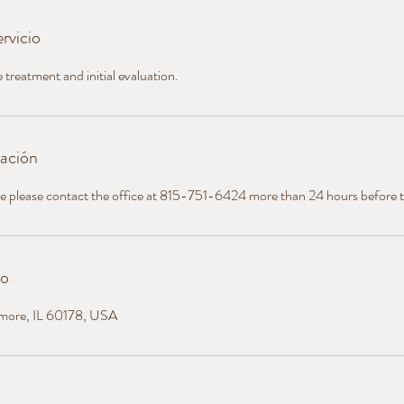
rvicio
 treatment and initial evaluation.
lación
le please contact the office at 815-751-6424 more than 24 hours before 
to
amore, IL 60178, USA