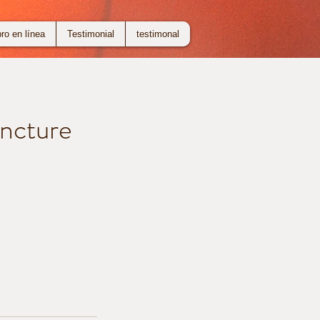
bro en línea
Testimonial
testimonal
ncture