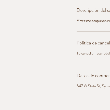
Descripción del se
First time acupuncture
Política de cance
To cancel or reschedu
Datos de contac
547 W State St, Syc