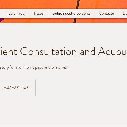
La clínica
Tratos
Sobre nuestro personal
Contacto
Li
ient Consultation and Acupu
 history form on home page and bring with.
547 W State St