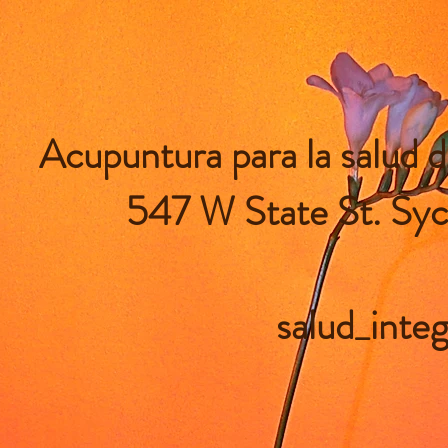
Acupuntura para la salud d
547 W State St. Sy
salud_int