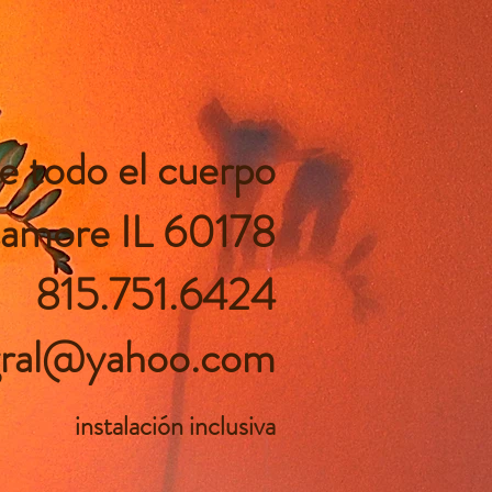
e todo el cuerpo
camore IL 60178
815.751.6424
egral@yahoo.com
instalación inclusiva